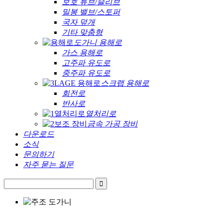
보호 튜브/슬리브
밀봉 밸브/스토퍼
국자 덮개
기타 맞춤형
도가니 용해로
가스 용해로
고주파 유도로
중주파 유도로
스크랩 용해로
회전로
반사로
열처리로
금속 가공 장비
다운로드
소식
문의하기
자주 묻는 질문