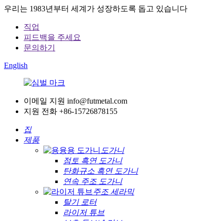
우리는 1983년부터 세계가 성장하도록 돕고 있습니다
직업
피드백을 주세요
문의하기
English
이메일 지원
info@futmetal.com
지원 전화
+86-15726878155
집
제품
도가니
점토 흑연 도가니
탄화규소 흑연 도가니
연속 주조 도가니
주조 세라믹
탈기 로터
라이저 튜브